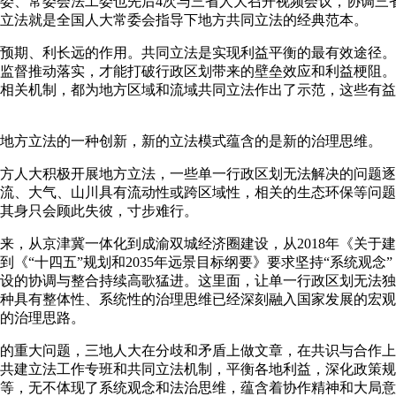
委、常委会法工委也先后4次与三省人大召开视频会议，协调三
立法就是全国人大常委会指导下地方共同立法的经典范本。
期、利长远的作用。共同立法是实现利益平衡的最有效途径。
监督推动落实，才能打破行政区划带来的壁垒效应和利益梗阻。“
相关机制，都为地方区域和流域共同立法作出了示范，这些有益
方立法的一种创新，新的立法模式蕴含的是新的治理思维。
方人大积极开展地方立法，一些单一行政区划无法解决的问题逐
流、大气、山川具有流动性或跨区域性，相关的生态环保等问题
其身只会顾此失彼，寸步难行。
从京津冀一体化到成渝双城经济圈建设，从2018年《关于建
到《“十四五”规划和2035年远景目标纲要》要求坚持“系统观念
设的协调与整合持续高歌猛进。这里面，让单一行政区划无法独
种具有整体性、系统性的治理思维已经深刻融入国家发展的宏观
的治理思路。
重大问题，三地人大在分歧和矛盾上做文章，在共识与合作上
共建立法工作专班和共同立法机制，平衡各地利益，深化政策规
等，无不体现了系统观念和法治思维，蕴含着协作精神和大局意