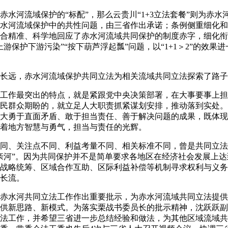
流域保护的“标配”，那么云贵川“1+3立法套餐”则为赤水河提供
水河流域保护中的共性问题，由三省作出承诺；条例侧重细化和
合精准、科学地回应了赤水河流域共同保护的制度赤字，细化衔
游保护下游污染”“按下葫芦浮起瓢”问题，以“1+1＞2”的效果
远，赤水河流域保护共同立法为相关流域共同立法探索了路子
作最突出的特点，就是紧跟党中央决策部署，在大事要事上担
民群众期盼的，就立足人大职责抓紧谋划安排，推动落到实处。
大勇于直面矛盾、敢于担当责任、善于解决问题的成果，既体现
着地方智慧与勇气，担当与责任的光辉。
、关注点不同、利益考量不同、相关标准不同，曾是共同立法
亲河”。因为共同保护并不是简单要求各地区在经济社会发展上
战略统筹、区域合作互助、区际利益补偿等机制寻求权利与义务
长流。
水河共同立法工作作出重要批示，为赤水河流域共同立法提供
供新思路、新模式。为落实栗战书委员长的批示精神，沈跃跃副
法工作，并希望三省进一步总结经验和做法，为其他区域流域共