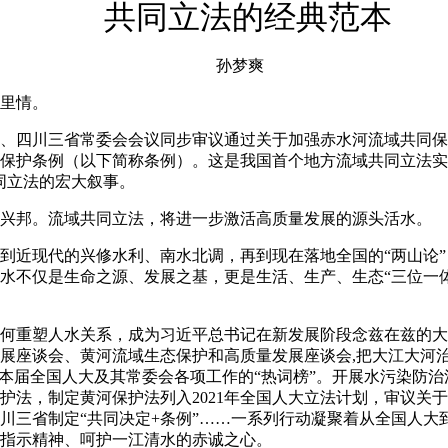
共同立法的经典范本
孙梦爽
里情。
四川三省常委会会议同步审议通过关于加强赤水河流域共同保
保护条例（以下简称条例）。这是我国首个地方流域共同立法实践
同立法的宏大叙事。
邦。流域共同立法，将进一步激活高质量发展的源头活水。
现代的兴修水利、南水北调，再到现在落地全国的“两山论”，
水不仅是生命之源、发展之基，更是生活、生产、生态“三位一
重塑人水关系，成为习近平总书记在新发展阶段念兹在兹的大
展座谈会、黄河流域生态保护和高质量发展座谈会,把大江大河
上本届全国人大及其常委会各项工作的“热词榜”。开展水污染防
护法，制定黄河保护法列入2021年全国人大立法计划，审议关
川三省制定“共同决定+条例”……一系列行动凝聚着从全国人大
指示精神、呵护一江清水的赤诚之心。