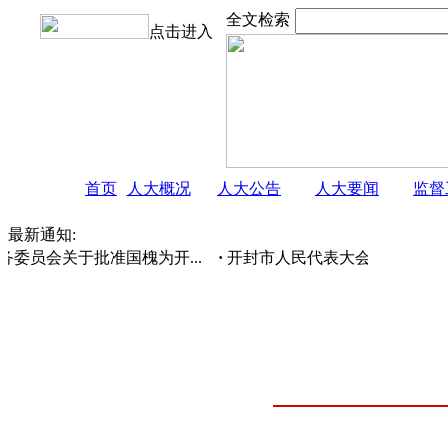
全文检索
点击进入
首页
人大概况
人大公告
人大要闻
监督
最新通知:
员会关于批准国槐为开...
·
开封市人民代表大会常务委员会 