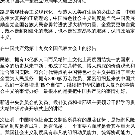
在庆祝中国共产党成立95周年大会上的讲话
是实现社会主义现代化、创造人民美好生活的必由之路，中国
族伟大复兴的正确理论，中国特色社会主义制度是当代中国发展
励全党全国各族人民奋勇前进的强大精神力量。全党要更加自觉
，既不走封闭僵化的老路，也不走改旗易帜的邪路，保持政治定
主义。
8日在中国共产党第十九次全国代表大会上的报告
族、拥有13亿多人口而又精神上文化上高度团结统一的国家，
至今的历史从未中断，形成了独具特色、博大精深的价值观念和
适合我国实际、符合时代特点的中国特色社会主义并取得了巨大
全意为人民服务、拥有8900多万名党员、紧密组织起来的中国
。我们一定要增强“四个自信”，继续把中华民族伟大复兴的事
会主义的事情办好，最根本的是要把中国共产党的事情办好。
在新进中央委员会的委员、候补委员和省部级主要领导干部学习
大精神研讨班开班式上的讲话
证明，中国特色社会主义制度所具有的显著优势，是抵御风险
家的制度是否成功、是否优越，一个重要方面就是看其在重大风
。我国社会主义制度具有非凡的组织动员能力、统筹协调能力、