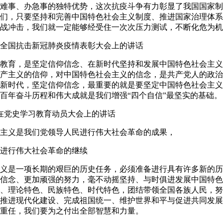
难事、办急事的独特优势，这次抗疫斗争有力彰显了我国国家制
们，只要坚持和完善中国特色社会主义制度、推进国家治理体系
战冲击，我们就一定能够经受住一次次压力测试，不断化危为机
在全国抗击新冠肺炎疫情表彰大会上的讲话
育，是坚定信仰信念、在新时代坚持和发展中国特色社会主义
产主义的信仰，对中国特色社会主义的信念，是共产党人的政治
新时代，坚定信仰信念，最重要的就是要坚定中国特色社会主义
百年奋斗历程和伟大成就是我们增强“四个自信”最坚实的基础。
日在党史学习教育动员大会上的讲话
义是我们党领导人民进行伟大社会革命的成果，
行伟大社会革命的继续
是一项长期的艰巨的历史任务，必须准备进行具有许多新的历
信念、更加顽强的努力，毫不动摇坚持、与时俱进发展中国特色
、理论特色、民族特色、时代特色，团结带领全国各族人民，努
推进现代化建设、完成祖国统一、维护世界和平与促进共同发展
重任，我们要为之付出全部智慧和力量。