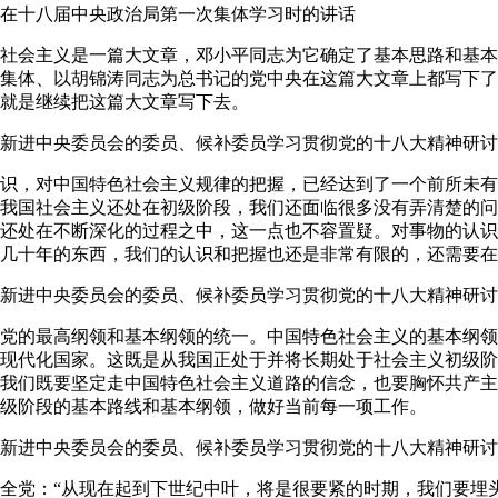
7日在十八届中央政治局第一次集体学习时的讲话
会主义是一篇大文章，邓小平同志为它确定了基本思路和基本
集体、以胡锦涛同志为总书记的党中央在这篇大文章上都写下了
就是继续把这篇大文章写下去。
在新进中央委员会的委员、候补委员学习贯彻党的十八大精神研
，对中国特色社会主义规律的把握，已经达到了一个前所未有
我国社会主义还处在初级阶段，我们还面临很多没有弄清楚的问
还处在不断深化的过程之中，这一点也不容置疑。对事物的认识
几十年的东西，我们的认识和把握也还是非常有限的，还需要在
在新进中央委员会的委员、候补委员学习贯彻党的十八大精神研
的最高纲领和基本纲领的统一。中国特色社会主义的基本纲领
现代化国家。这既是从我国正处于并将长期处于社会主义初级阶
我们既要坚定走中国特色社会主义道路的信念，也要胸怀共产主
级阶段的基本路线和基本纲领，做好当前每一项工作。
在新进中央委员会的委员、候补委员学习贯彻党的十八大精神研
党：“从现在起到下世纪中叶，将是很要紧的时期，我们要埋