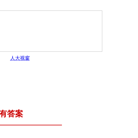
人大视窗
市人民代表大会常务委员会关于接受孔祥成同...
·
开封市人民代
有答案