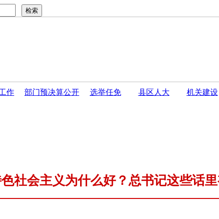
工作
部门预决算公开
选举任免
县区人大
机关建设
·
开封市人民代表大会常务委员会关于接受巴伟同志...
·
开封
特色社会主义为什么好？总书记这些话里