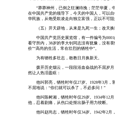
“莽莽神州，已倒之狂澜待挽；茫茫华夏，中
在中国共产党的领导下，今天的中国人，可以自
华民族，从饱受欺凌走向独立富强，正以不可阻
（五）开天辟地，从来是九死一生；改天换
中国共产党历史展览馆，有一件编号为0001的
看守所内，38岁的李大钊同志没有犹豫，没有
价”“高尚的生活，常在壮烈的牺牲中”。
为有牺牲多壮志，敢教日月换新天。
拨开历史烟云，一段段浴血奋战的不屈岁月，
然让人热泪盈眶：
他叫郭亮，牺牲时年仅27岁。1928年3月，
不屈地说：“你们就可以杀了，不必多问！”
他叫陈树湘，牺牲时年仅29岁。1934年12
他，忍着剧痛，从伤口处抠出肠子用力绞断。
他叫赵尚志，牺牲时年仅34岁。1942年2月