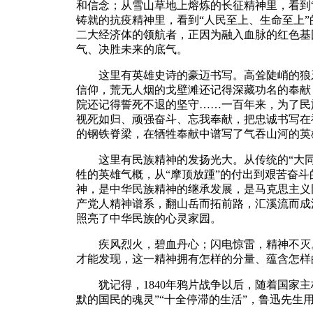
和信念；从雪山草地上熔炼的长征精神里，看到
铸就的抗疫精神里，看到“人民至上、生命至上
二大经济体的领航者，正因为融入血脉的红色基
气、决胜未来的底气。
这里有英雄史诗的豪迈书写。高耸陡峭的狼牙
信仰，荒无人烟的戈壁滩还记得深藏功名的奉献
院还记得誓死不退的坚守……一百年来，为了民
视死如归、顽强奋斗、忘我奉献，把忠诚书写在
的钢铁脊梁，在牺牲奉献中谱写了气吞山河的英
这里有民族精神的发扬光大。从传统的“大同”
牲的英雄气概，从“摩顶放踵”的付出到艰苦奋斗
神，是中华民族精神的继承发展，是马克思主义
产党人精神谱系，翻山岳而拓前路，汇溪流而成
照亮了中华民族的心灵家园。
疾风烈火，碧血丹心；闪电惊雷，精神不灭。
才能发现，这一精神拥有怎样的分量、蕴含怎样
犹记得，1840年鸦片战争以后，随着国家主
默的国民的魂灵”“十全停滞的生活”，鲁迅先