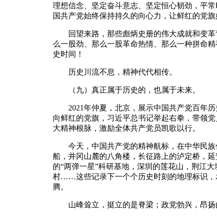
理想信念、坚定奋斗意志、坚定恒心韧劲，平常
国共产党始终保持持久的向心力，让鲜红的党旗
回望来路，那些彪炳史册的伟大成就和变革背
么一股劲、那么一股革命热情、那么一种拼命精
史时间！
历史川流不息，精神代代相传。
（九）真正属于历史的，也属于未来。
2021年仲夏，北京，展示中国共产党百年历
向鲜红的党旗，习近平总书记举起右拳，带领党
大精神根脉，激励全体共产党员凯歌以行。
今天，中国共产党的精神航标，在中华民族伟
船，井冈山麓的八角楼，长征路上的泸定桥，延
的“两弹一星”科研基地，深圳的莲花山，荆江
村……这些记录下一个个历史时刻的地理标识，
腾。
山峰耸立，挺立的是脊梁；政党勃兴，昂扬