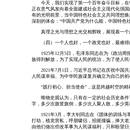
今天，我们实现了第一个百年奋斗目标，在中
正在意气风发向着全面建成社会主义现代化强国
有的光明前景，当中国特色社会主义共同理想焕
深刻的体会：“中国共产党为什么能，中国特色
真理之光与理想之光交相辉映，展现着一个政
（四）一个人也好，一个政党也好，最难得的
1925年12月5日，毛泽东同志在为《政治周
族得到解放，为了实现人民的统治，为了使人民
2021年7月1日，习近平总书记在庆祝中国共
人民谋幸福、为中华民族谋复兴确立为自己的初
“践行初心、担当使命”，这是跨越时空的精
唯物史观认为，只有在一定的社会历史条件下
字，多少次旗竖旗倒，多少次人聚人散，多少英
1921年3月，李大钊同志在《团体的训练与
打劫，植党营私，呼朋啸侣，招摇撞骗，捧大老
由他们做出些改革事为人民谋福利，只和盼望日