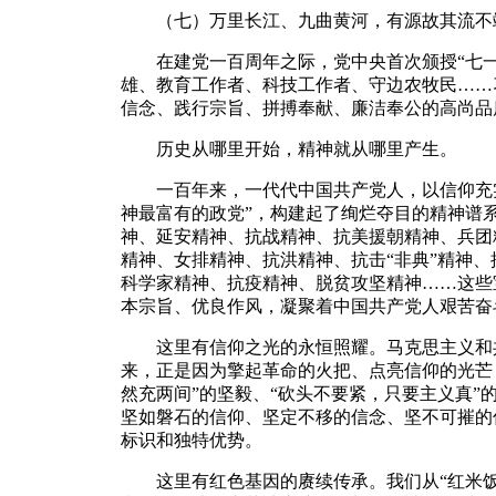
（七）万里长江、九曲黄河，有源故其流不竭
在建党一百周年之际，党中央首次颁授“七一
雄、教育工作者、科技工作者、守边农牧民……
信念、践行宗旨、拼搏奉献、廉洁奉公的高尚品
历史从哪里开始，精神就从哪里产生。
一百年来，一代代中国共产党人，以信仰充实
神最富有的政党”，构建起了绚烂夺目的精神谱
神、延安精神、抗战精神、抗美援朝精神、兵团
精神、女排精神、抗洪精神、抗击“非典”精神
科学家精神、抗疫精神、脱贫攻坚精神……这些
本宗旨、优良作风，凝聚着中国共产党人艰苦奋
这里有信仰之光的永恒照耀。马克思主义和共
来，正是因为擎起革命的火把、点亮信仰的光芒
然充两间”的坚毅、“砍头不要紧，只要主义真”
坚如磐石的信仰、坚定不移的信念、坚不可摧的
标识和独特优势。
这里有红色基因的赓续传承。我们从“红米饭南