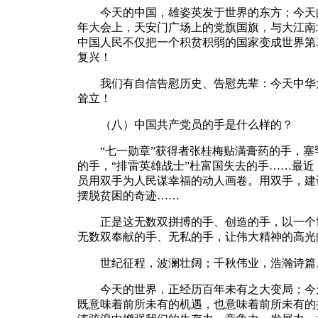
今天的中国，雄姿英发于世界的东方；今天的
年大会上，天安门广场上的党旗国旗，与大江南
中国人民不仅把一个积贫积弱的国家变成世界第
复兴！
我们有自信告慰历史、告慰先辈：今天中华大
耸立！
（八）中国共产党员的手是什么样的？
“七一勋章”获得者张桂梅贴满膏药的手，塞
的手，“排雷英雄战士”杜富国失去的手……最
员用双手为人民谋幸福的动人画卷。用双手，建
摆脱贫困的奇迹……
正是这无数双拼搏的手、创造的手，以一个世
无数双奉献的手、无私的手，让伟大精神的高光
世纪征程，波澜壮阔；千秋伟业，浩瀚诗篇
今天的世界，正经历百年未有之大变局；今天
既意味着前所未有的机遇，也意味着前所未有的