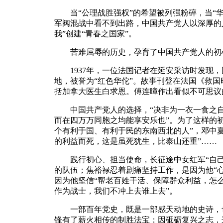
当“公理战胜强权”的希望被列强粉碎，当“华
军阀混战中看不到出路，中国共产党人以深厚的
我”创建“青春之国家”。
苦难屈辱的历史，孕育了中国共产党人的初心
1937年，一位法国记者在延安采访时发现，
地，被誉为“红色华佗”。故事刊登在法国《救
括加拿大医生白求恩。傅连暲作出看似不可思议
中国共产党人的选择，“决非为一衣一食之自为
而在四万万同胞之均能享安乐也”。为了这样的初
个有利于国、有利于民的东南西北的人”，邓中
的利益而死，这是虽死犹生，比泰山还重”……
践行初心、担当使命，长征途中女红军“自己
的队伍；焦裕禄忍着剧痛坚持工作，是因为他“心
因为他坚信“帮老百姓干活、保障群众利益，怎么
作为战士，我们不冲上去谁上去”。
一部百年党史，既是一部感天动地的史诗，也
锋有了薪火相传的制胜法宝；因砥砺复兴之志，