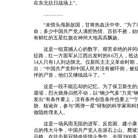
在东北抗日战场上”。
…………
“未惜头颅新故国，甘将热血沃中华。”为了
命；多少中国共产党人满腔热情、百折不挠，始
有鲜红的五星红旗在神州大地高高飘扬。
这是一组震撼人心的数字。艰苦卓绝的井冈山
征路，红一方面军从江西出发时的8.6万人，抵达
14人只有1人到达陕北。仅新民主主义革命时期
出：“中国共产党和中国人民并没有被吓倒，被
伴的尸首，他们又继续战斗了。”
这是一段不能忘却的记忆。为了保卫新生的共
退缩，烈火烧身岿然不动，以“钢少气多”力克“
发出“有条件要上，没有条件创造条件也要上”“
胁、核讹诈，参与“两弹一星”研制的科学家和
做隐姓埋名人。
这是一场风雨无阻的进军。反贫困、建小康、
点的伟大斗争，中国共产党人在滚石上山、爬坡过
品格。在抗击新冠肺炎疫情斗争中，全国3900