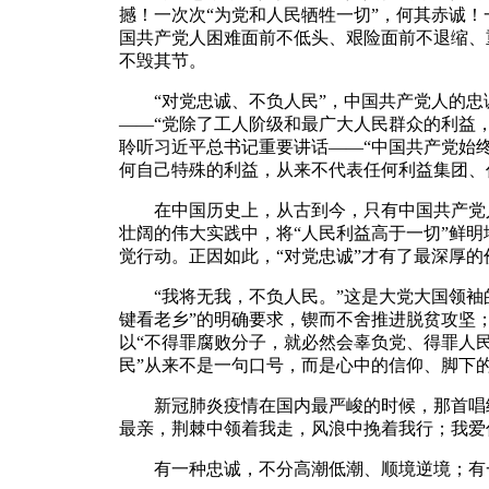
撼！一次次“为党和人民牺牲一切”，何其赤诚！
国共产党人困难面前不低头、艰险面前不退缩、
不毁其节。
“对党忠诚、不负人民”，中国共产党人的忠
——“党除了工人阶级和最广大人民群众的利益
聆听习近平总书记重要讲话——“中国共产党始
何自己特殊的利益，从来不代表任何利益集团、
在中国历史上，从古到今，只有中国共产党人
壮阔的伟大实践中，将“人民利益高于一切”鲜明
觉行动。正因如此，“对党忠诚”才有了最深厚
“我将无我，不负人民。”这是大党大国领袖的
键看老乡”的明确要求，锲而不舍推进脱贫攻坚
以“不得罪腐败分子，就必然会辜负党、得罪人
民”从来不是一句口号，而是心中的信仰、脚下
新冠肺炎疫情在国内最严峻的时候，那首唱给
最亲，荆棘中领着我走，风浪中挽着我行；我爱
有一种忠诚，不分高潮低潮、顺境逆境；有一