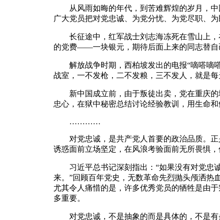
从风雨如晦的年代，到苦难辉煌的岁月，中国
广大党员把对党忠诚、为党分忧、为党尽职、为
长征途中，红军战士刘志海冻死在雪山上，在
的党费——一块银元，期待后面上来的同志替自
解放战争时期，西柏坡发出的电报“嘀嗒嘀嗒”
战室，一不发枪，二不发粮，三不发人，就是每
新中国成立前，由于叛徒出卖，党在重庆的地
忠心，在狱中秘密总结讨论经验教训，用生命和
…………
对党忠诚，是共产党人首要的政治品质。正是
诱惑面前立场坚定，在风浪考验面前无所畏惧，
习近平总书记深刻指出：“如果没有对党忠诚作
来。”回顾百年党史，无数革命先烈抛头颅洒热
尤其令人痛惜的是，许多优秀党员的牺牲是由于
多重要。
对党忠诚，不是抽象的而是具体的，不是有条