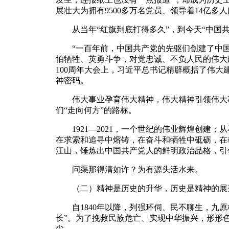
展壮大为拥有9500多万名党员、领导着14亿
从当年“红旗到底打得多久”，到今天“中国共
“一百年前，中国共产党的先驱们创建了中国
怕牺牲、英勇斗争，对党忠诚、不负人民的伟大
100周年大会上，习近平总书记精辟概括了伟
神密码。
伟大事业孕育伟大精神，伟大精神引领伟大事
们“走向何方”的路标。
1921—2021，一个世纪的伟业辉煌创建；
在求索和追寻中熔铸，在奋斗和牺牲中砥砺，在
江山，锤炼出中国共产党人的鲜明政治品格，引
问渠那得清如许？为有源头活水来。
（二）精神是历史的升华，历史是精神的展
自1840年以降，列强环伺、民不聊生，九原
长”。为了挽救民族危亡、实现中华振兴，形形
尘。