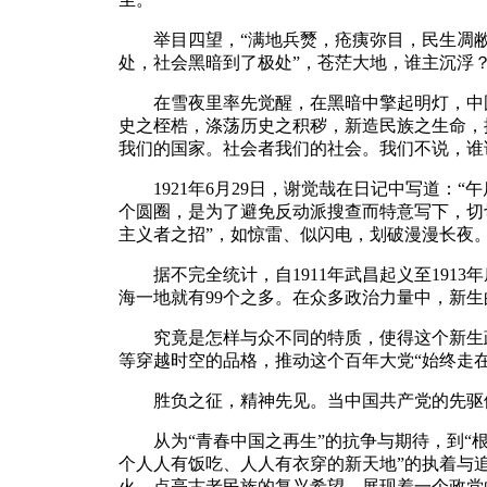
举目四望，“满地兵燹，疮痍弥目，民生凋敝，
处，社会黑暗到了极处”，苍茫大地，谁主沉浮
在雪夜里率先觉醒，在黑暗中擎起明灯，中国
史之桎梏，涤荡历史之积秽，新造民族之生命，
我们的国家。社会者我们的社会。我们不说，谁
1921年6月29日，谢觉哉在日记中写道：“
个圆圈，是为了避免反动派搜查而特意写下，切
主义者之招”，如惊雷、似闪电，划破漫漫长夜
据不完全统计，自1911年武昌起义至1913年
海一地就有99个之多。在众多政治力量中，新生
究竟是怎样与众不同的特质，使得这个新生政
等穿越时空的品格，推动这个百年大党“始终走
胜负之征，精神先见。当中国共产党的先驱们
从为“青春中国之再生”的抗争与期待，到“根
个人人有饭吃、人人有衣穿的新天地”的执着与
火，点亮古老民族的复兴希望，展现着一个政党