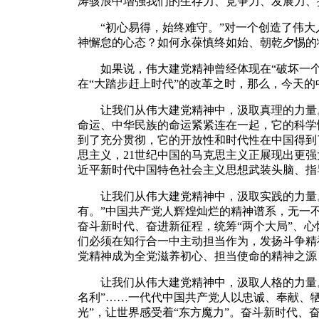
涛骇浪中增强我们的生存力、竞争力、发展力、
“初心易得，始终难守。”对一个创造了伟大
神懈怠的心态？如何永葆慎终如始、朝乾夕惕的
如果说，伟大建党精神曾经体现在“破坏一个旧
在“大踏步赶上时代”的改革之时，那么，今天的
让我们从伟大建党精神中，汲取真理的力量。
命运、中华民族的命运紧紧连在一起，它的科学
到了充分贯彻，它的开放性和时代性在中国得到
思主义，21世纪中国的马克思主义正展现出更
近平新时代中国特色社会主义思想武装头脑、指
让我们从伟大建党精神中，汲取实践的力量。
有。”中国共产党人辉煌灿烂的精神谱系，无一
奋斗新时代、奋进新征程，统筹“两个大局”、心
们必须在知行合一中主动担当作为，发扬斗争精
党精神成为全党滋养初心、担当使命的精神之源
让我们从伟大建党精神中，汲取人格的力量。“
名利”……一代代中国共产党人以忠诚、奉献、
光”，让世界感受着“东方魔力”。奋斗新时代