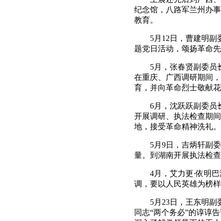
纪念馆，八路军兰州办事
教育。
5月12日，曹建明副
题党日活动，颂扬革命先
5月，张春贤副委员长
在重庆、广西调研期间，
育，并向革命烈士敬献花
6月，沈跃跃副委员长
开展调研、执法检查期间
地，接受革命精神洗礼。
5月9日，吉炳轩副委
量。到湖南开展执法检查
4月，艾力更·依明巴
调，要以人民英雄为榜样
5月23日，王东明副
同志“两个务必”的谆谆