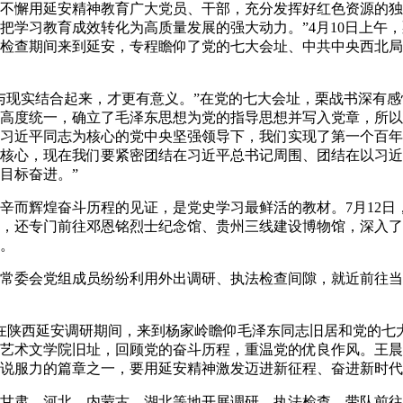
不懈用延安精神教育广大党员、干部，充分发挥好红色资源的独
把学习教育成效转化为高质量发展的强大动力。”4月10日上午
检查期间来到延安，专程瞻仰了党的七大会址、中共中央西北局
现实结合起来，才更有意义。”在党的七大会址，栗战书深有感
高度统一，确立了毛泽东思想为党的指导思想并写入党章，所以
习近平同志为核心的党中央坚强领导下，我们实现了第一个百年
核心，现在我们要紧密团结在习近平总书记周围、团结在以习近
目标奋进。”
而辉煌奋斗历程的见证，是党史学习最鲜活的教材。7月12日
，还专门前往邓恩铭烈士纪念馆、贵州三线建设博物馆，深入了
。
委会党组成员纷纷利用外出调研、执法检查间隙，就近前往当
陕西延安调研期间，来到杨家岭瞻仰毛泽东同志旧居和党的七
艺术文学院旧址，回顾党的奋斗历程，重温党的优良作风。王晨
说服力的篇章之一，要用延安精神激发迈进新征程、奋进新时代
肃、河北、内蒙古、湖北等地开展调研、执法检查，带队前往