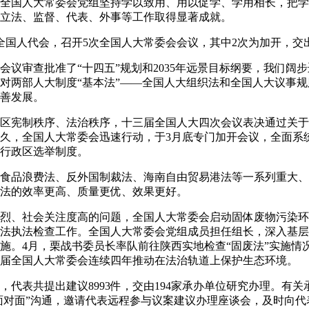
国人大常委会党组坚持学以致用、用以促学、学用相长，把学
立法、监督、代表、外事等工作取得显著成就。
国人代会，召开5次全国人大常委会会议，其中2次为加开，交
审查批准了“十四五”规划和2035年远景目标纲要，我们阔
对两部人大制度“基本法”——全国人大组织法和全国人大议事
善发展。
宪制秩序、法治秩序，十三届全国人大四次会议表决通过关于
久，全国人大常委会迅速行动，于3月底专门加开会议，全面系
行政区选举制度。
品浪费法、反外国制裁法、海南自由贸易港法等一系列重大、
法的效率更高、质量更优、效果更好。
、社会关注度高的问题，全国人大常委会启动固体废物污染环
法执法检查工作。全国人大常委会党组成员担任组长，深入基层
施。4月，栗战书委员长率队前往陕西实地检查“固废法”实施情
届全国人大常委会连续四年推动在法治轨道上保护生态环境。
表共提出建议8993件，交由194家承办单位研究办理。有关
“面对面”沟通，邀请代表远程参与议案建议办理座谈会，及时向