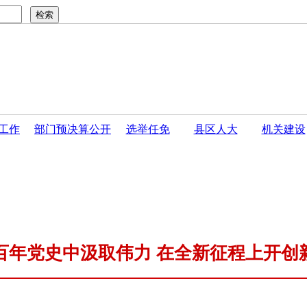
工作
部门预决算公开
选举任免
县区人大
机关建设
告
·
开封市人民代表大会常务委员会关于接受巴伟同志...
·
开封
百年党史中汲取伟力 在全新征程上开创