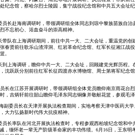
处纪念馆，察哈尔烈士陵园，集宁战役纪念馆和中共五大会址纪
委员长赴海南调研时，带领调研组全体同志到琼中黎族苗族自治
烈不忘初心、浴血奋斗的崇高精神。
带队在上海调研期间，前往中共一大、二大会址，重温党的创
张春贤前往歌乐山渣滓洞、红岩革命纪念馆、红军长征湘江战役
篮。
到上海调研，瞻仰中共一大、二大会址，回顾建党光辉历程。
，沈跃跃分别前往红军长征四渡赤水博物馆、周士第将军纪念馆
员长在江苏开展调研时，带领调研组全体党员瞻仰南京雨花台烈
时，吉炳轩前往韶山瞻仰毛泽东同志铜像并敬献花篮，参观毛泽
海副委员长在天津开展执法检查期间，实地考察天津中医药大学
，大力弘扬新时代伟大抗疫精神。
委员长率队在河北开展执法检查时，专程参观西柏坡纪念馆和中
告诫，缅怀老一辈无产阶级革命家的丰功伟绩。6月16日，王东明