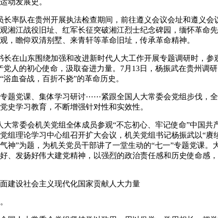
运动发展史。
长率队在贵州开展执法检查期间，前往遵义会议会址和遵义会议
观湘江战役旧址、红军长征突破湘江烈士纪念碑园，缅怀革命先烈
观，瞻仰双清别墅、来青轩等革命旧址，传承革命精神。
长在山东围绕加强和改进新时代人大工作开展专题调研时，参观
产党人的初心使命，汲取奋进力量。7月13日，杨振武在贵州调
“浴血奋战，百折不挠”的革命历史。
题党课、集体学习研讨⋯⋯紧跟全国人大常委会党组步伐，全
党史学习教育，不断增强针对性和实效性。
大常委会机关党组全体成员参观“不忘初心、牢记使命”中国共产
党组理论学习中心组召开扩大会议，机关党组书记杨振武以“赓
气神”为题，为机关党员干部讲了一堂生动的“七一”专题党课。
好、发扬好伟大建党精神，以强烈的政治责任感和历史使命感，
建设社会主义现代化国家贡献人大力量
。