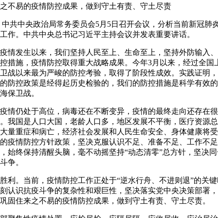
之不易的疫情防控成果，做到守土有责、守土尽责
中共中央政治局常务委员会5月5日召开会议，分析当前新冠肺
工作。中共中央总书记习近平主持会议并发表重要讲话。
情发生以来，我们坚持人民至上、生命至上，坚持外防输入、
控措施，疫情防控取得重大战略成果。今年3月以来，经过全国
卫战以来最为严峻的防控考验，取得了阶段性成效。实践证明，
的防控政策是经得起历史检验的，我们的防控措施是科学有效的
海保卫战。
情仍处于高位，病毒还在不断变异，疫情的最终走向还存在很
。我国是人口大国，老龄人口多，地区发展不平衡，医疗资源总
大量重症和病亡，经济社会发展和人民生命安全、身体健康将受
的疫情防控方针政策，坚决克服认识不足、准备不足、工作不足
，始终保持清醒头脑，毫不动摇坚持“动态清零”总方针，坚决
斗争。
利。当前，疫情防控工作正处于“逆水行舟、不进则退”的关键
刻认识抗疫斗争的复杂性和艰巨性，坚决落实党中央决策部署，
巩固住来之不易的疫情防控成果，做到守土有责、守土尽责。