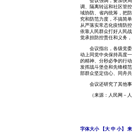
会议强调，要加快局部
调、隔离转运和社区管控
域协防、省内统筹，把防
究和防范力度，不搞简单
从严落实常态化疫情防控
依靠人民群众打好人民战
觉承担防控责任和义务，
会议指出，各级党委、
动上同党中央保持高度一
的精神、分秒必争的行动
发挥战斗堡垒和先锋模范
部群众坚定信心、同舟共
会议还研究了其他事
（来源：人民网－人
字体大小 【
大
中
小
】 来