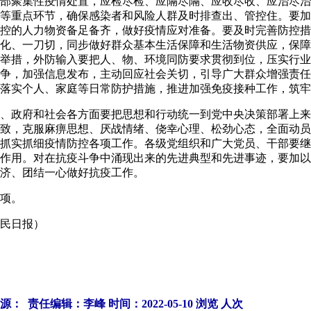
聚集性疫情处置，应检尽检、应隔尽隔、应收尽收、应治尽治
等重点环节，确保感染者和风险人群及时排查出、管控住。要加
控的人力物资备足备齐，做好疫情应对准备。要及时完善防控措
化、一刀切，同步做好群众基本生活保障和生活物资供应，保障
举措，外防输入要把人、物、环境同防要求贯彻到位，压实行业
争，加强信息发布，主动回应社会关切，引导广大群众增强责任
落实个人、家庭等日常防护措施，推进加强免疫接种工作，筑牢
政府和社会各方面要把思想和行动统一到党中央决策部署上来
致，克服麻痹思想、厌战情绪、侥幸心理、松劲心态，全面动员
抓实抓细疫情防控各项工作。各级党组织和广大党员、干部要继
作用。对在抗疫斗争中涌现出来的先进典型和先进事迹，要加以
济、团结一心做好抗疫工作。
项。
民日报）
源： 责任编辑：李峰 时间：2022-05-10 浏览
人次