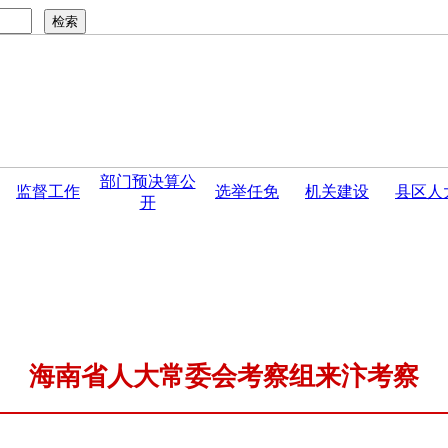
部门预决算公
监督工作
选举任免
机关建设
县区人
开
倡议书
·
开封市人民代表大会常务委员会 公告 〔十...
·
开封市
海南省人大常委会考察组来汴考察