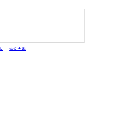
大
理论天地
人大常委会2023年工作要点
·
开封市第十六届人民代表大会公告