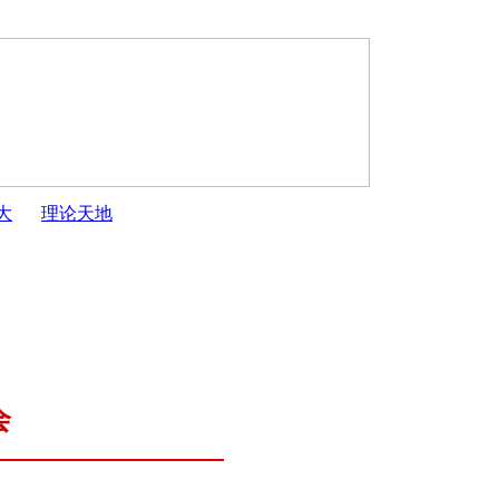
大
理论天地
划
·
开封市人大常委会2025年度监督工作计划
·
开封市人大常
会