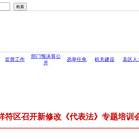
部门预决算公
监督工作
选举任免
机关建设
县区人
开
民群众信访有关事...
·
开封市人大常委会2025年度地方立法计
祥符区召开新修改《代表法》专题培训