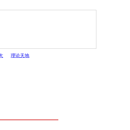
大
理论天地
划
·
开封市人大常委会2025年度监督工作计划
·
开封市人大常