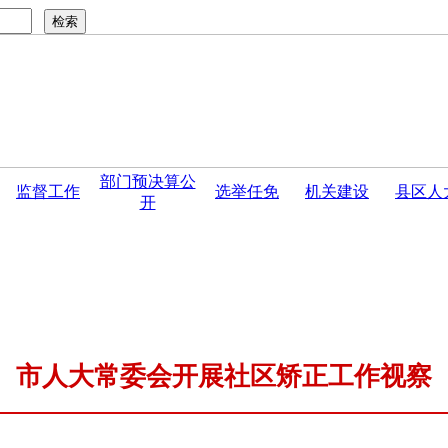
部门预决算公
监督工作
选举任免
机关建设
县区人
开
民群众信访有关事...
·
开封市人大常委会2025年度地方立法计
市人大常委会开展社区矫正工作视察