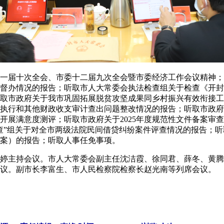
届十次全会、市委十二届九次全会暨市委经济工作会议精神；
督办情况的报告；听取市人大常委会执法检查组关于检查《开封
取市政府关于我市巩固拓展脱贫攻坚成果同乡村振兴有效衔接工
预算执行和其他财政收支审计查出问题整改情况的报告；听取市政
开展满意度测评；听取市政府关于2025年度规范性文件备案审
查”组关于对全市两级法院民间借贷纠纷案件评查情况的报告；听取
案）的报告；听取人事任免事项。
主持会议。市人大常委会副主任沈洁霞、徐同君、薛冬、黄腾
议。副市长李富生、市人民检察院检察长赵光南等列席会议。