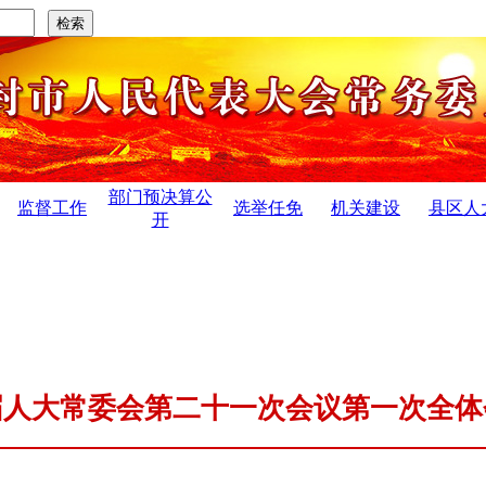
部门预决算公
监督工作
选举任免
机关建设
县区人
开
查研究〉管...
·
开封市第十六届人民代表大会第五次会议公 告.
届人大常委会第二十一次会议第一次全体