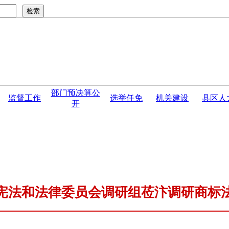
部门预决算公
监督工作
选举任免
机关建设
县区人
开
委员会公 告
·
关于印发《开封市人大常委会〈人大调查研究〉管.
宪法和法律委员会调研组莅汴调研商标