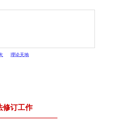
大
理论天地
..
·
开封市第十六届人民代表大会第五次会议公 告...
·
开封
法修订工作