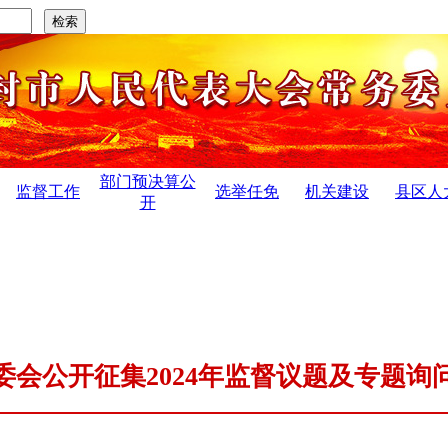
部门预决算公
监督工作
选举任免
机关建设
县区人
开
主任...
·
开封市第十六届人民代表大会公 告...
·
开封市第十
委会公开征集2024年监督议题及专题询