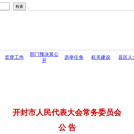
部门预决算公
监督工作
选举任免
机关建设
县区人
开
...
·
开封市第十六届人民代表大会公 告...
·
开封市人民代表
开封市人民代表大会常务委员会
公 告