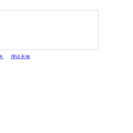
大
理论天地
大会常务委员会公 告［十...
·
开封市第十六届人民代表大会有关