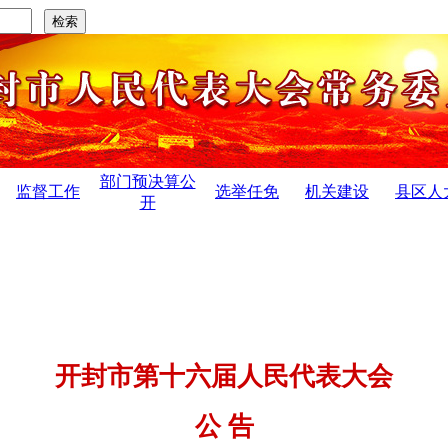
部门预决算公
监督工作
选举任免
机关建设
县区人
开
制度建立70周年”...
·
开封市人民代表大会常务委员会关于开封
开封市第十六届人民代表大会
公 告