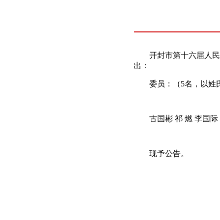
开封市第十六届人民代表
出：
委员：（5名，以姓氏
古国彬 祁 燃 李国际 赵
现予公告。