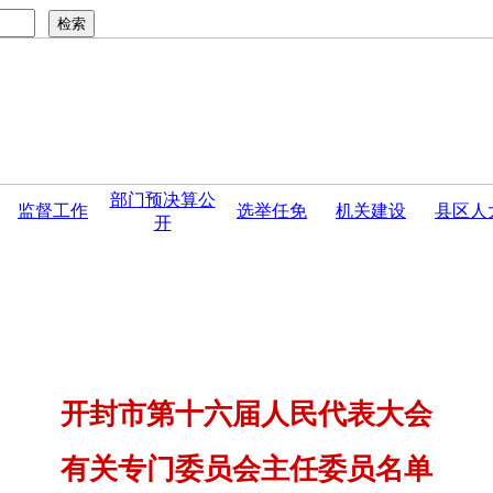
部门预决算公
监督工作
选举任免
机关建设
县区人
开
年暨庆祝人民...
·
关于举办“赓续红色血脉 绘就时代华章”摄影展
开封市第十六届人民代表大会
有关专门委员会主任委员名单