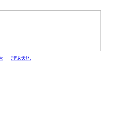
大
理论天地
...
·
关于开展“庆祝人民代表大会制度建立70周年”...
·
开封